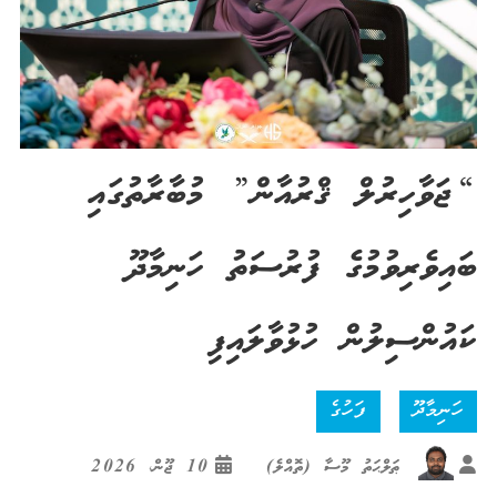
“ޖަވާހިރުލް ޤްރުއާން” މުބާރާތުގައި
ބައިވެރިވުމުގެ ފުރުސަތު ހަނިމާދޫ
ކައުންސިލުން ހުޅުވާލައިފި
ހަނިމާދޫ
ފަހުގެ
ޠަލްޙަތު މޫސާ (ތޮއްލެ)
10 ޖޫން، 2026