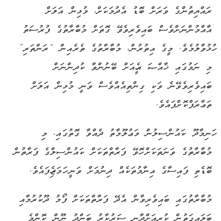
ރައްޔިތުންގެ ވަރަށް ބޮޑު އެދުމަކަށް، މުޅިން އަލަށް
އާއްމުންނަށްވެސް ބައިވެރިވެވޭ ގޮތަށް މުބާރާތުގެ ފުރުސަތު
ހުޅުވާލުމެވެ. މީގެ އިތުރުން، މުބާރާތުގެ ތެރެއިން “ރަންތަރި”
މި ނަމުގައި ޚާއްޞަ އެހީއަށް ބޭނުންވާ ކުދިންނަށް
ބައިވެރިވެވޭނެ ވަކި ގިންތިއެއްވެސް ވަނީ މުޅިން އަލަށް
ތަޢާރަފްކޮށްފައެވެ.
ހަނިމާދޫ ކައުންސިލުން މަޢުލޫމާތު ދެއްވާ ގޮތުގައި، މި
މުބާރާތުގެ ވަނަތަކަށް ހޮވޭ ފަރާތްތަކަށް ކައުންސިލްގެ ފަރާތުން
ބޮޑެތި ފައިސާގެ އިނާމުތަކެއް ދިނުމަށް ވަނީ ހަމަޖެހިފައެވެ.
މުބާރާތުގައި ބައިވެރިވާން އެދޭ ފަރާތްތަކަށް ފޯމު ދޫކުރުމާއި
ބަލައިގަތުން ކުރިއަށްދާނީ ސަރުކާރު ބަންދު ނޫން ކޮންމެ