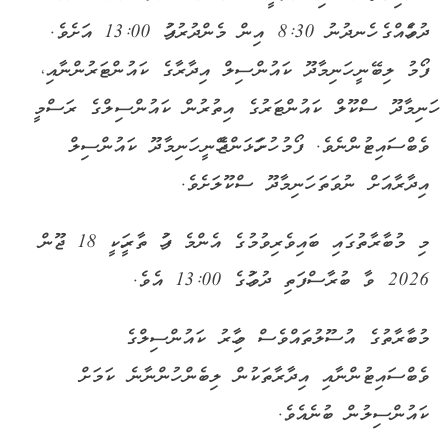
ދުވަހެއްގެ ހެނދުނު 8:30 އިން މެންދުރުފަހު 13:00 އަށެވެ.
ފޯމު ލިބޭނީ ހަނިމާދޫ ކައުންސިލް އިދާރާގެ ކައުންޓަރުންނާއި،
ހަނިމާދޫ ސްކޫލް ކައުންޓަރުގެ އިތުރުން ކައުންސިލްގެ ރަސްމީ
ވެބްސައިޓުންނެވެ. ފޯމު ހުށަހަޅަންޖެހޭނީ ހަނިމާދޫ ކައުންސިލް
އިދާރާއަށް ނުވަތަ ހަނިމާދޫ ސްކޫލަށެވެ.
މި މުބާރާތުގައި ބައިވެރިވުމުގެ އެންމެ ފަހު ތާރީހަކީ 18 ޖޫން
2026 ވާ ބުރާސްފަތި ދުވަހުގެ 13:00 އެވެ.
މުބާރާތުގެ އުސޫލުތައްވެސް މިހާރު ކައުންސިލްގެ
ވެބްސައިޓުންނާއި އިދާރާތަކުން ލިބެން ހުންނާނެ ކަމަށް
ކައުންސިލުން ބުނެއެވެ.