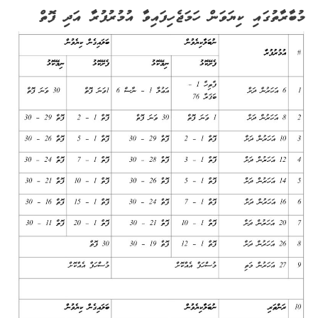
މުބާރާތުގައި ކިޔަވަން ހަމަޖެހިފައިވާ އުމުރުފުރާ އަދި ފޮތް