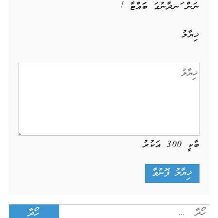
ނަން ހަނދާނުގަ ބަހައްޓާ !
ޚިޔާލު
ބާކީ
300
އަކުރު
Search