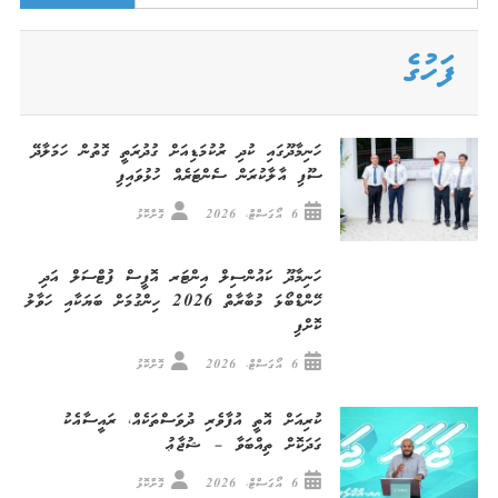
for:
ފަހުގެ
ހަނިމާދޫގައި ކުދި ރުކުމަޑިއަށް ގުދުރަތީ ގޮތުން ހަމަލާދޭ
ސޫފި އާލާކުރަން ސެންޓަރެއް ހުޅުވައިފި
6 އޯގަސްޓް، 2026
ގޮށްކޮޅު
ހަނިމާދޫ ކައުންސިލް އިންޓަރ އޮފީސް ފުޓްސަލް އަދި
ހޭންޑްބޯޅަ މުބާރާތް 2026 ހިންގުމަށް ބަޔަކާއި ހަވާލު
ކޮށްފި
6 އޯގަސްޓް، 2026
ގޮށްކޮޅު
ކުރިއަށް އޮތީ އުފާވެރި ދުވަސްތަކެއް، ރައީސާއެކު
ގަދަކޮށް ތިއްބަވާ – ޝުޖާޢު
6 އޯގަސްޓް، 2026
ގޮށްކޮޅު