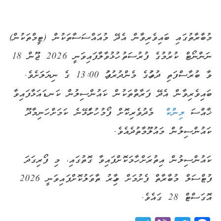
މުބާރާތުގައި ބައިވެރިވާން އެދޭ މުއައްސަސާތަކުން (ޓީމްތަކުން)
ނަންނޯޓް ކުރުމުގެ ފުރުސަތު ހުޅުވާލާފައިވަނީ 2026 ޖޫން 18
ވާ ބުރާސްފަތި ދުވަހުގެ މެންދުރުފަހު 13:00 ގެ ނިޔަލަށެވެ.
ބައިވެރިވާން އެދޭ ފަރާތްތަކުން ކައުންސިލުން ކަނޑައަޅާފައިވާ
ޚާއްސަ
ލިންކް
މެދުވެރިކޮށް ފޯމު ހުށަހެޅޭނެ ކަމަށް ހަނިމާދޫ
ކައުންސިލުން މައުލޫމާތުދެއެވެ.
ކައުންސިލުން އިތުރަށް ހާމަކޮށްފައިވާ ގޮތުގައި، މި ފޯރިގަދަ
ފުޓްސަލް މުބާރާތް ފެށުމަށް މިހާރު ތާވަލުކޮށްފައިވަނީ 2026
އޮގަސްޓް 28 ގައެވެ.