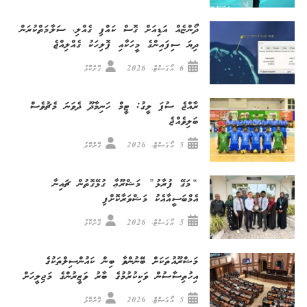
ދޯންޏެއް އަޑިއަށް ގޮސް ކައްޕި ގެއްލި، ސަލާމަތްކުރަން
ދިޔަ ސިފައިންގެ މީހަކާއި ޕޮލިހަކު ގެއްލިއްޖެ
6 އޯގަސްޓް، 2026
ގޮށްކޮޅު
ރާއްޖެ ސުޕަ ލީގު: ޓީމް ހަނިމާދޫ ދެވަނަ މެޗުވެސް
ބަލިވެއްޖެ
5 އޯގަސްޓް، 2026
ގޮށްކޮޅު
“މަގޭ ފުރާޅު” މަޝްރޫޢާ ގުޅޭގޮތުން ޗައިނާ
އެމްބަސީއާއެކު މަޝްވަރާކޮށްފި
5 އޯގަސްޓް، 2026
ގޮށްކޮޅު
މަޝްރޫއުތަކަށް ބޭނުންވާ ބިން ކައުންސިލްތަކުގެ
އިހުތިސާސުން ވަކިކުރުމުގެ ބާރު ވަޒީރުންގެ މަޖިލީހަށް
5 އޯގަސްޓް، 2026
ގޮށްކޮޅު