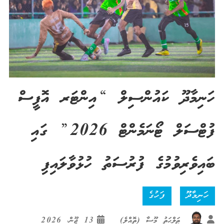
ހަނިމާދޫ ކައުންސިލް “އިންޓަރ އޮފީސް
ފުޓްސަލް ޓޯނަމެންޓް 2026” ގައި
ބައިވެރިވުމުގެ ފުރުސަތު ހުޅުވާލައިފި
ހަނިމާދޫ
ފަހުގެ
ޠަލްޙަތު މޫސާ (ތޮއްލެ)
13 ޖޫން، 2026