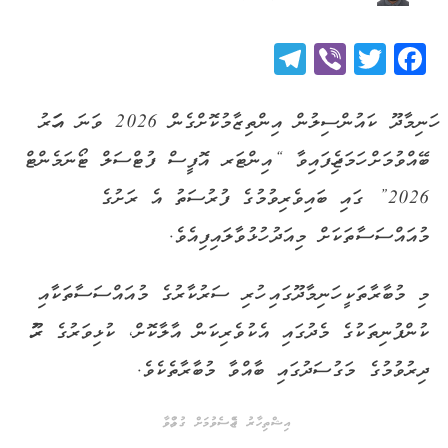
Telegram
Viber
Twitter
Facebook
ހަނިމާދޫ ކައުންސިލުން އިންތިޒާމުކޮށްގެން 2026 ވަނަ އަހަރު
ބޭއްވުމަށް ހަމަޖެހިފައިވާ “އިންޓަރ އޮފީސް ފުޓްސަލް ޓޯނަމެންޓް
2026” ގައި ބައިވެރިވުމުގެ ފުރުސަތު އެ ރަށުގެ
މުއައްސަސާތަކަށް މިއަދު ހުޅުވާލައިފިއެވެ.
މި މުބާރާތަކީ ހަނިމާދޫގައި ހުރި ސަރުކާރުގެ މުއައްސަސާތަކާއި
ކުންފުނިތަކުގެ މެދުގައި އެކުވެރިކަން އާލާކޮށް، ކުޅިވަރުގެ ރޫހު
ދިރުވުމުގެ މަގުސަދުގައި ބާއްވާ މުބާރާތެކެވެ.
އިޝްތިހާރު ޖެއްސެވުމަށް ގުޅުއްވާ