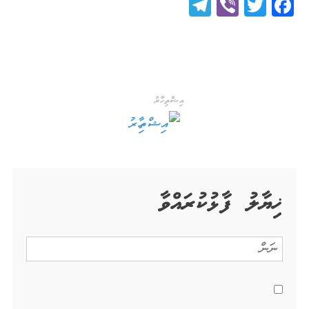
Telegram
Viber
Twitter
Facebook
އިޝްތިހާރު
ޚިޔާލު ފާޅުކުރައްވާ