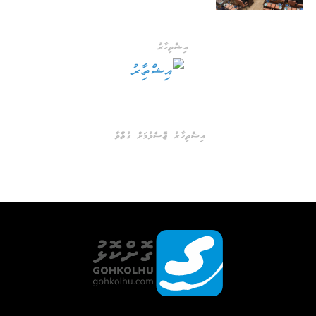
އިޝްތިހާރު
އިޝްތިހާރު ޖެއްސެވުމަށް ގުޅުއްވާ