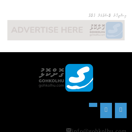
އިޝްތިހާރު ޖެއްސެވުމަށް ގުޅުއްވާ
info@gohkolhu.com