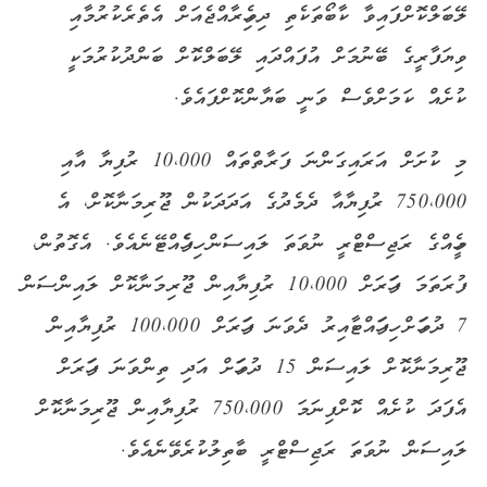
ލޭބަލްކޮށްފައިވާ ކާބޯތަކެތި ދިވެހިރާއްޖެއަށް އެތެރެކުރުމާއި
ވިޔަފާރީގެ ބޭނުމަށް އުފައްދައި ލޭބަލްކޮށް ބަންދުކުރުމަކީ
ކުށެއް ކަމަށްވެސް ވަނީ ބަޔާންކޮށްފައެވެ.
މި ކުށަށް އަރައިގަންނަ ފަރާތްތައް 10،000 ރުފިޔާ އާއި
750،000 ރުފިޔާއާ ދެމެދުގެ އަދަދަކުން ޖޫރިމަނާކޮށް، އެ
މީހެއްގެ ރަޖިސްޓްރީ ނުވަތަ ލައިސަން ހިފެހެއްޓޭނެއެވެ. އެގޮތުން،
ފުރަތަމަ ފަހަރަށް 10،000 ރުފިޔާއިން ޖޫރިމަނާކޮށް ލައިންސަން
7 ދުވަހަށް ހިފަހައްޓާއިރު ދެވަނަ ފަހަރަށް 100،000 ރުފިޔާއިން
ޖޫރިމަނާކޮށް ލައިސަން 15 ދުވަހަށް އަދި ތިންވަނަ ފަހަރަށް
އެފަދަ ކުށެއް ކޮށްފިނަމަ 750،000 ރުފިޔާއިން ޖޫރިމަނާކޮށް
ލައިސަން ނުވަތަ ރަޖިސްޓްރީ ބާތިލުކުރެވޭނެއެވެ.