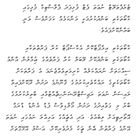
ޓެރެފްތަލޭޓް ނުވަތަ ޕެޓް ފުޅިފަދަ ޕްލާސްޓިކް ފުޅީގައި
ކާބޯތަކެތި ބަންދުކުރުމަކީ މަނާކަމެއް ކަމަށްވެސް ވަނީ
ބަޔާންކޮށްފައެވެ.
ކާބޯތަކެތި އިމްޕޯޓްކޮށް އެކްސްޕޯޓް ކުރާ ފަރާތްތަކާއި
ކާބޯތަކެތި ބަންދުކޮށް ލޭބަލް ކުރާ ފަރާތެއްގެ އިހުމާލުން އާންމު
ސިއްޙަތަށް ނުރައްކަލެއް ކުރިމަތިވެއްޖެނަމަ އެ ފަރާތަކަށް
ކާބޯތަކެތީގެ ރައްކާތެރިކުރުމުގެ ޤާނޫނުގެ ދަށުން ދޫކޮށްފައިވާ
ލައިސަން ނުވަތަ ރަޖިސްޓްރޭޝަން ހިފެހެއްޓުމާއި ބާތިލުކުރުމުގެ
ބާރު މި ގަވާއިދުގެ ދަށުން މޯލްޑިވްސް ފުޑް އެންޑް ޑްރަގް
އޮތޯރިޓީއަށް ލިބެއެވެ. އަދި އެމީހެއްގެ އަމިއްލަ ނަމުގައި ނުވަތަ
އޭނާގެ ފަރާތުން އެހެން މީހަކު މެދުވެރިކޮށް، އަސްލު އޮޅޭގޮތަށް