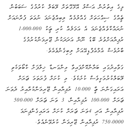
މީގެ އިތުރުން އަސްލު އޮޅޭގޮތަށް ލޭބަލް ކުރުމުގެ ސަބަބުން
މީހެއްގެ ސިއްޙަތަށް ގެއްލުމެއް ލިބިއްޖެނަމަ ނުވަތަ ފުރާނައަށް
ނުރައްކާވެއްޖެނަމަ އެ އަމަލެއް ކުރި މީހަކު 1،000،000
ރުފިޔާއަށްވުރެ ބޮޑު ނޫން އަދަދަކުން ޖޫރިމަނާކުރުމުގެ
ބާރުވެސް އެމްއެފްޑީއޭއަށް ލިބިގެންވެއެވެ.
ގަވާއިދުގައި ބަޔާންކޮށްފައިވާ މިންގަނޑާ ޚިލާފަށް ކާބޯތަކެތި
ލޭބަލްކުރުމަކީވެސް ކުށެކެވެ. މި ކުށަށް ފުރަތަމަ ފަހަރަށް
އަރައިގަންނަ މީހާ 10،000 ރުފިޔާއިން ޖޫރިމަނާކުރާއިރު ދެވަނަ
ފަހަރަށް 100،000 ރުފިޔާއިން، 3 ވަނަ ފަހަރަށް 500،000
ރުފިޔާއިން އަދި 4ވަނަ ފަހަރަށް ކުށަށް އަރައިގެންފިނަމަ
750،0000 ރުފިޔާއިން ޖޫރިމަނާ ކުރެވޭނެއެވެ.