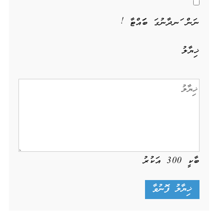
ނަން ހަނދާނުގަ ބަހައްޓާ !
ޚިޔާލު
ބާކީ
300
އަކުރު