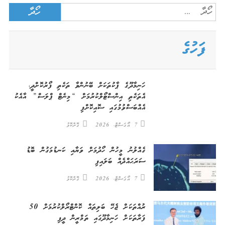
Search
for:
ފަހުގެ
ހަނިމާދޫގެ ޕާކުތަކަށް ބޭނުންވާ ތަކެތި ފޯރުކޮށްދީ،
އެތަކެތި އިންސްޓޯލްކުރުމަށް “މިނެޓް ޕްލަސް” އާއެކު
އެއްބަސްވުމުގައި ސޮއިކޮށްފި
7 އޯގަސްޓް، 2026
ގޮށްކޮޅު
ގެއްލުނު މީހުން ހޯދުމަށް ވަޔާއި ކަނޑުމަގުން ބޮޑު
ސަރަޙައްދެއް ބަލައިފި
7 އޯގަސްޓް، 2026
ގޮށްކޮޅު
ރުއްތަކަށް ޖެހޭ ބަލިތައް ކޮންޓްރޯލްކުރުމަށް 50
ފަރާތަކަށް ހަނިމާދޫގައި ތަމްރީން ދީފި