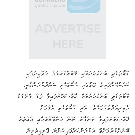
ކާބޯތަކެތި ބަންދުކުރުމާއި ލޭބަލްކުރުމުގެ ގަވާއިދުގައި
ބަޔާންކޮށްފައިވާ ގޮތުގައި ކާބޯތަކެތި ބަންދުކުރަންވާނީ
ކާބޯތަކެތި ބަންދުކުރުމަށް ޚާއްޞަކޮށްފައިވާ ފުޑް ގްރޭޑަޑް
މެޓީރިއަލްތަކުގައެވެ. އަދި ކާބޯތަކެތި އެޅުމަށް
ޚާއްޞަކޮށްފައިވާ ކަންވާރު ނޫން ކަންވާރުތަކާއި އެއްފަހަރު
ބޭނުންކުރުމަށްފަހު އުކާލަން ހަދާފައި ހުންނަ ޕޮލިއިތެލިން