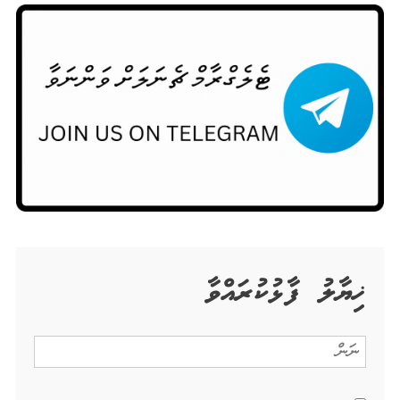
ޚިޔާލު ފާޅުކުރައްވާ