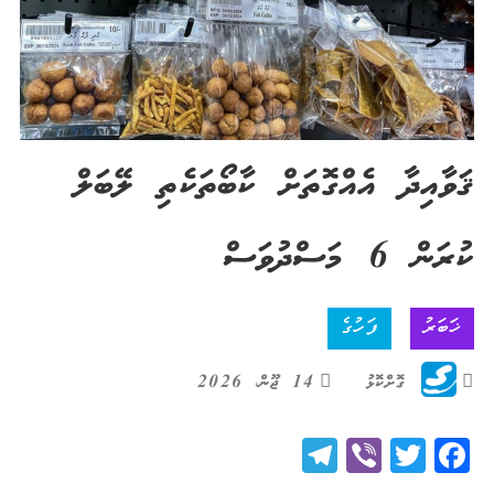
ޤަވާއިދާ އެއްގޮތަށް ކާބޯތަކެތި ލޭބަލް
ކުރަން 6 މަސްދުވަސް
ޚަބަރު
ފަހުގެ
ގޮށްކޮޅު
14 ޖޫން، 2026
Telegram
Viber
Twitter
Facebook