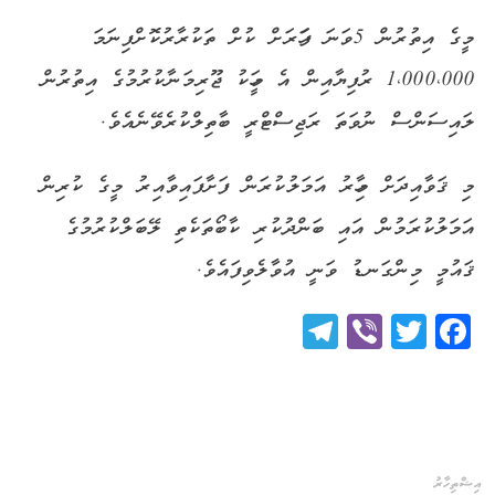
މީގެ އިތުރުން 5ވަނަ ފަހަރަށް ކުށް ތަކުރާރުކޮށްފިނަމަ
1،000،000 ރުފިޔާއިން އެ މީހަކު ޖޫރިމަނާކުރުމުގެ އިތުރުން
ލައިސަންސް ނުވަތަ ރަޖިސްޓްރީ ބާތިލްކުރެވޭނެއެވެ.
މި ޤަވާއިދަށް މިހާރު އަމަލުކުރަން ފަށާފައިވާއިރު މީގެ ކުރިން
އަމަލުކުރަމުން އައި ބަންދުކުރި ކާބޯތަކެތި ލޭބަލްކުރުމުގެ
ޤައުމީ މިންގަނޑު ވަނީ އުވާލެވިފައެވެ.
Telegram
Viber
Twitter
Facebook
އިޝްތިހާރު