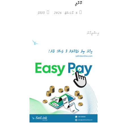
ކޮށްފި
6 އޯގަސްޓް، 2026
ގޮށްކޮޅު
އިޝްތިހާރު