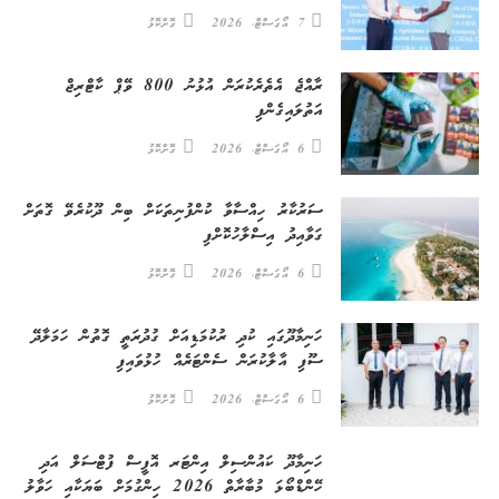
7 އޯގަސްޓް، 2026
ގޮށްކޮޅު
ރާއްޖެ އެތެރެކުރަން އުޅުނު 800 ވޭޕް ކާޓްރިޖް
އަތުލައިގެންފި
6 އޯގަސްޓް، 2026
ގޮށްކޮޅު
ސަރުކާރު ހިއްސާވާ ކުންފުނިތަކަށް ބިން ދޫކުރެވޭ ގޮތަށް
ގަވާއިދު އިސްލާހުކޮށްފި
6 އޯގަސްޓް، 2026
ގޮށްކޮޅު
ހަނިމާދޫގައި ކުދި ރުކުމަޑިއަށް ގުދުރަތީ ގޮތުން ހަމަލާދޭ
ސޫފި އާލާކުރަން ސެންޓަރެއް ހުޅުވައިފި
6 އޯގަސްޓް، 2026
ގޮށްކޮޅު
ހަނިމާދޫ ކައުންސިލް އިންޓަރ އޮފީސް ފުޓްސަލް އަދި
ހޭންޑްބޯޅަ މުބާރާތް 2026 ހިންގުމަށް ބަޔަކާއި ހަވާލު