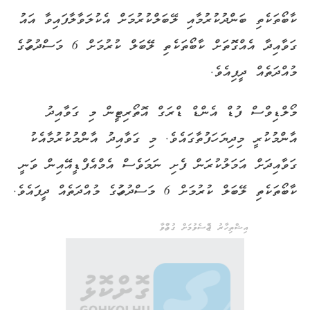
ކާބޯތަކެތި ބަންދުކުރުމާއި ލޭބަލްކުރުމަށް އެކުލަވާލާފައިވާ އައު
ގަވާއިދާ އެއްގޮތަށް ކާބޯތަކެތި ލޭބަލް ކުރުމަށް 6 މަސްދުވަހުގެ
މުއްދަތެއް ދީފިއެވެ.
މޯލްޑިވްސް ފުޑް އެންޑް ޑްރަގް އޮތޯރިޓީން މި ގަވާއިދު
އާންމުކުރީ މިދިޔަ ހަފުތާގައެވެ. މި ގަވާއިދު އާންމުކުރުމާއެކު
ގަވާއިދަށް އަމަލުކުރަން ފެށި ނަމަވެސް އެމްއެފްޑީއޭއިން ވަނީ
ކާބޯތަކެތި ލޭބަލް ކުރުމަށް 6 މަސްދުވަހުގެ މުއްދަތެއް ދީފައެވެ.
އިޝްތިހާރު ޖެއްސެވުމަށް ގުޅުއްވާ