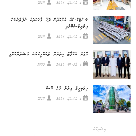
4 އޯގަސްޓް، 2026
ގޮށްކޮޅު
ކަސްޓަމްސްއާ ގުޅޭގޮތުން ދޮގު ވާހަކަތައް ނުފެތުރުމަށް
އިލްތިމާސްކޮށްފި
4 އޯގަސްޓް، 2026
ގޮށްކޮޅު
މާފަރު އެއާޕޯޓް އިތުރަށް ތަރައްގީކުރަން މަޝްވަރާކޮށްފި
4 އޯގަސްޓް، 2026
ގޮށްކޮޅު
ހިމަބިހީގެ އިތުރު 13 ކޭސް
4 އޯގަސްޓް، 2026
ގޮށްކޮޅު
އިޝްތިހާރު