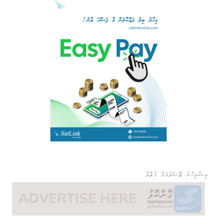
އިޝްތިހާރު ޖެއްސެވުމަށް ގުޅުއްވާ