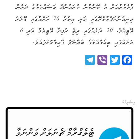
ފުޅާކުރުމަށް އެ ބޭންކުން ކުރަމުންދާ މަސައްކަތުގެ ދަށުން
މިނިމުނު ހަފްތާތެރޭގައި ވަނީ އިތުރު 70 ރަށެއްގައި ޑޮލަރު
އޭޓީއެމް، 20 ރަށެއްގައި ދިވެހި ރުފިޔާ އޭޓީއެމް އަދި 6
ރަށެއްގައި ބީއެމްއެލްގެ ބްރާންޗް ގާއިމްކޮށްފައެވެ.
Telegram
Viber
Twitter
Facebook
އިޝްތިހާރު