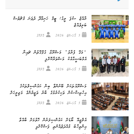
ރާއްޖެ ސުޕަ ލީގު: ޓީމް ހަނިމާދޫ ދެވަނަ މެޗުވެސް
ބަލިވެއްޖެ
5 އޯގަސްޓް، 2026
ގޮށްކޮޅު
“މަގޭ ފުރާޅު” މަޝްރޫޢާ ގުޅޭގޮތުން ޗައިނާ
އެމްބަސީއާއެކު މަޝްވަރާކޮށްފި
5 އޯގަސްޓް، 2026
ގޮށްކޮޅު
މަޝްރޫއުތަކަށް ބޭނުންވާ ބިން ކައުންސިލްތަކުގެ
އިހުތިސާސުން ވަކިކުރުމުގެ ބާރު ވަޒީރުންގެ މަޖިލީހަށް
5 އޯގަސްޓް، 2026
ގޮށްކޮޅު
އެލްޖީއޭ ބޯޑަށް ކައުންސިލަރުން ހޮވުމަށް ބާއްވާ
އިންތިހާބު މުއްދަތެއްނެތި ފަސްކޮށްފި