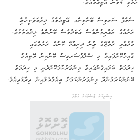
ހުޅުވި 4ވަނަ އޭޓީއެމްއެވެ.
ސެލްފް ސަރވިސް ބޭންކިންގ އޭޓީއެމްގެ ޚިދުމަތަކީ ހުރިހާ
ރަށެއްގެ ރައްޔިތުންވެސް އަބަދުވެސް ބޭނުންވާ ޚިދުމަތެކެވެ.
މާލެއާއި ރާއްޖޭގެ މީހުން ދިރިއުޅޭ ކޮންމެ ރަށެއްގައި
ގާއިމްކޮށްފައިވާ މި ސެލްފްސަރވިސް ބޭންކިން އޭޓީއެމް
ޚިދުމަތް ބަލައިގެންފައިވާ މިންވަރު ހާމަކޮށްދެނީ މި ޚިދުމަތް
ބޭނުންކުރަމުންދާ މިންވަރުންކަމަށް ބީއެމްއެލްއިން ވިދާޅުވިއެވެ.
އިޝްތިހާރު ޖެއްސެވުމަށް ގުޅުއްވާ