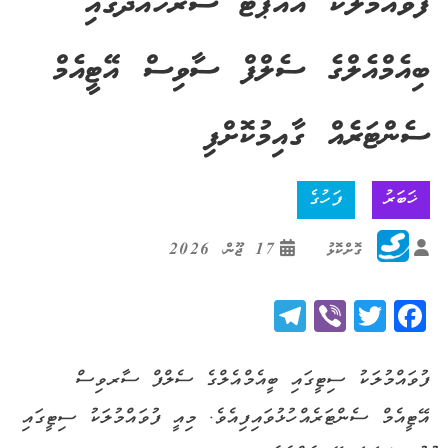
ފުވައްމުލަކު އެއާޕޯޓު ސަރަހައްދުގައި
ބިއެމްއެލްގެ ސެލްފް ސާވިސް އޭޓީއެމް
ސެންޓަރެއް ގާއިމުކޮށްފި
ޚަބަރު
ފަހުގެ
ގޮށްކޮޅު
17 ޖޫން، 2026
Telegram
Viber
Twitter
Facebook
ފުވައްމުލަކު ސިޓީގައި ބީއެމްއެލްގެ ސެލްފް ސާރވިސް
އޭޓީއެމް ސެންޓަރެއް ހުޅުވައިފިއެވެ. މިއީ ފުވައްމުލަކު ސިޓީގައި