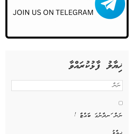
ޚިޔާލު ފާޅުކުރައްވާ
ނަން ހަނދާނުގަ ބަހައްޓާ !
ޚިޔާލު