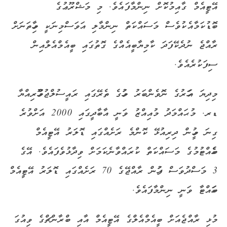
އޭޓީއެމް ގާއިމުކޮށް ނިންމާފައެވެ. މި މަޝްރޫޢުގެ
ބޮޑުކަމާއެކުވެސް މަސައްކަތް ނިންމާލި އަވަސްމިނަކީ މިހާތަނަށް
ރާއްޖެ ނުދެކޭފަދަ ކާމިޔާބީއެއްގެ ގޮތުގައި ބީއެމްއެލްއިން
ސިފަކުރެއެވެ.
މިދިޔަ އަހަރުގެ ނޮވެންބަރު މަހުގެ ތެރޭގައި ރައީސުލްޖުމްހޫރިއްޔާ
ޑރ. މުޙައްމަދު މުއިއްޒު ވަނީ އާބާދީގައި 2000 އަށްވުރެ
ގިނަ މީހުން ދިރިއުޅޭ ކޮންމެ ރަށެއްގައި ޑޮލަރު އޭޓީއެމް
ބެހެއްޓުމުގެ މަސައްކަތް ކުރައްވާނެކަމަށް ވިދާޅުވެފައެވެ. އޭގެ
3 މަސްދުވަސް ފަހުން ރާއްޖޭގެ 70 ރަށެއްގައި ޑޮލަރު އޭޓީއެމް
ބަހައްޓާ ވަނީ ނިންމާފައެވެ.
މުޅި ރާއްޖެއަށް ބީއެމްއެލްގެ އޭޓީއެމް އާއި ބްރާންޗްގެ ވިއުގަ