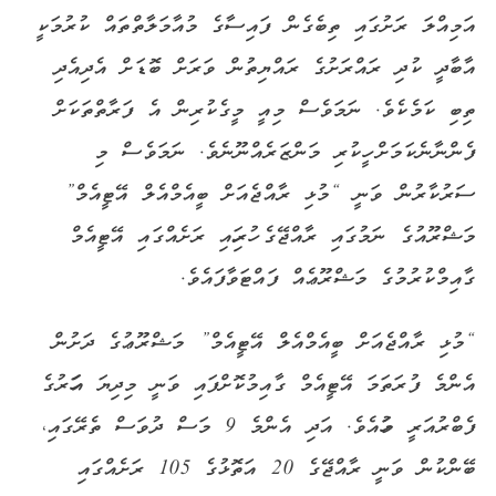
އަމިއްލަ ރަށުގައި ތިބެގެން ފައިސާގެ މުއާމަލާތްތައް ކުރުމަކީ
އާބާދީ ކުދި ރައްރަށުގެ ރައްޔިތުން ވަރަށް ބޮޑަށް އެދިއެދި
ތިބި ކަމެކެވެ. ނަމަވެސް މިއީ މީގެކުރިން އެ ފަރާތްތަކަށް
ފެންނާނެކަމަށް ހީކުރި މަންޒަރެއްނޫނެވެ. ނަމަވެސް މި
ސަރުކާރުން ވަނީ “މުޅި ރާއްޖެއަށް ބީއެމްއެލް އޭޓީއެމް”
މަޝްރޫއުގެ ނަމުގައި ރާއްޖޭގެ ހުރިހައި ރަށެއްގައި އޭޓީއެމް
ގާއިމްކުރުމުގެ މަޝްރޫޢެއް ފައްޓަވާފައެވެ.
“މުޅި ރާއްޖެއަށް ބީއެމްއެލް އޭޓީއެމް” މަޝްރޫޢުގެ ދަށުން
އެންމެ ފުރަތަމަ އޭޓީއެމް ގާއިމުކޮށްފައި ވަނީ މިދިޔަ އަހަރުގެ
ފެބްރުއަރީ މަހުއެވެ. އަދި އެންމެ 9 މަސް ދުވަސް ތެރޭގައި،
ބޭންކުން ވަނީ ރާއްޖޭގެ 20 އަތޮޅުގެ 105 ރަށެއްގައި