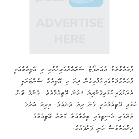
ފުވައްމުލަކު އެއަރޕޯޓު ސަރަހައްދުގައި ހުޅުވި މި އޭޓީއެމްއަކީ
ފުވައްމުލަކުގައި ހުޅުވިގެން ދިޔަ މި އޭޓީއެމް ސެންޓަރަކީ
އެރަށުގައި ހުޅުވިގެންދިޔަ 4ވަނަ އޭޓީއެމްއެވެ. އެންމެ ފަހުން
ހުޅުވި އޭޓީއެމްއަކީ ގެން ދިޔަ ތަނެއެވެ. މިދިޔަ އަހަރުގެ
ތެރޭގައި އެސިޓީގައި ބީއެމްއެލް ޑޮލަރު އޭޓީއެމްގެ
ޚިދުމަތްވެސް ވަނީ ފަށާފައެވެ.