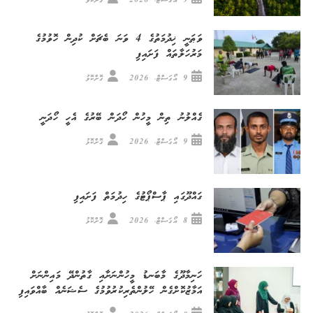
9 އޯގަސްޓް، 2026
ގޮށްކޮޅު
ވަޠަނީ ޚިދުމަތުގެ 4 ވަނަ ބެޗަށް ކުދިން ހޮވުމުގެ
މަރުހަލާތައް ފަށައިފި
9 އޯގަސްޓް، 2026
ގޮށްކޮޅު
ގެއްލުނު ތިން މީހުން ހޯދަން ބޭރުގެ އެހީ ހޯދަނީ
9 އޯގަސްޓް، 2026
ގޮށްކޮޅު
ގައްދޫގައި ޕާސްޕޯޓުގެ ހިދުމަތް ފަށައިފި
8 އޯގަސްޓް، 2026
ގޮށްކޮޅު
ހަނިމާދޫގެ މާބަނޑު މީހުންނަށާއި ގާތުންދޭ މައިންނަށް
އަމާޒުކޮށްގެން ހޭލުންތެރިކުރުވުމުގެ ސެޝަނެއް ބާއްވައިފި