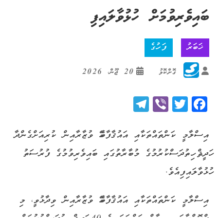
ބައިވެރިވުމަށް ހުޅުވާލައިފި
ޚަބަރު
ފަހުގެ
ގޮށްކޮޅު
20 ޖޫން، 2026
Telegram
Viber
Twitter
Facebook
އިސްލާމީ ކަންތައްތަކާއި އައުޤާފާބެހޭ ވުޒާރާއިން ކުރިއަށްގެންދާ
ހަދީޘް ހިތުދަސްކުރުމުގެ މުބާރާތުގައި ބައިވެރިވުމުގެ ފުރުސަތު
ހުޅުވާލައިފިއެވެ.
އިސްލާމީ ކަންތައްތަކާއި އައުޤާފާބެހޭ ވުޒާރާއިން ވިދާޅުވީ، މި