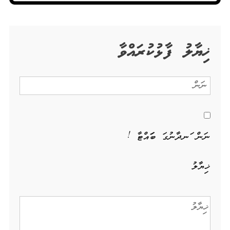
ޚިޔާލު ފާޅުކުރައްވާ
ނަން ހަނދާނުގަ ބަހައްޓާ !
ޚިޔާލު