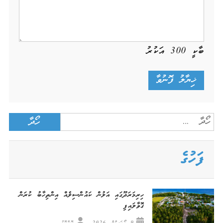
ބާކީ
300
އަކުރު
Search
for:
ފަހުގެ
ހިރިމަރަދޫގައި އަލުން ކައުންސިލެއް އިންތިހާބު ކުރަން
ގޮވާލައިފި