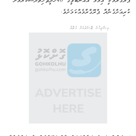
ޕްރޮގްރާމަކީ އިމާމް އައްނަބަވީގެ 40 ހަދީޘް ހިތުދަސްކުރުމަށް
ކުރިއަށްގެންދާ ޕްރޮގްރާމެއްކަމަށެވެ.
އިޝްތިހާރު ޖެއްސެވުމަށް ގުޅުއްވާ