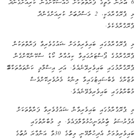
6 އަހަރުން މަތީގެ ފަރާތްތަކަށް ޚާއްސަކޮށްގެން ކުރިއަށްގެންދާ
މި ޕްރޮގްރާމަކީ، 2 މަސްދުވަހަށް ކުރިއަށްގެންދާ
ޕްރޮގްރާމެކެވެ.
މި ޕްރޮގްރާމުގައި ބައިވެރިވުމަށް ޝައުގުވެރިވާ ފަރާތްތަކުން
ޕްރޮގްރާމުގެ ޕޯސްޓަރުގައިވާ ކިއުއާރް ކޯޑު ސްކޭންކޮށްގެން
ޕްރޮގްރާމުގައި ބައިވެރިވޭނެއެވެ. އަދި އިސްލާމީ ކަންތައްތަކާބެހޭ
ވުޒާރާގެ ވެބްސައިޓުގައިވާ ލިންކު މެދުވެރިކޮށްވެސް
މުބާރާތުގައި ބައިވެރިވެވޭނެއެވެ.
މި ޕްރޮގްރާމުގައި ބައިވެރިވާން ޝައުޤުވެރިވާ ފަރާތްތަކަށް
އެފުރުސަތު މިހާރުވަނީ ހުޅުވާލާފައެވެ. މި މުބާރާތުގައި
ބައިވެރިވުމަށް އެދި ހުށަހެޅޭނީ މިމަހުގެ 30ވާ އަންގާރަ ދުވަހުގެ