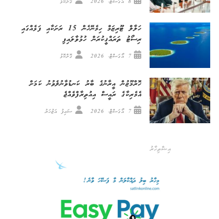
8 އޯގަސްޓް، 2026
ގޮށްކޮޅު
ހަލާލް ޓޫރިޒަމް ހިމެނޭހެން 15 ރަށަކާއި ފަޅެއްގައި
ރިސޯޓު ތަރައްޤީކުރަން ހުޅުވާލައިފި
7 އޯގަސްޓް، 2026
ގޮށްކޮޅު
ހޮރްމޫޒުން އީރާނުގެ ބާރު ކަނޑުވާނުލެވުނު ކަމަށް
އެމެރިކާގެ ރައީސް އިއުތިރާފްވެއްޖެ
7 އޯގަސްޓް، 2026
ސައިފު އަޒުހަރު
އިޝްތިހާރު