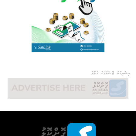
އިޝްތިހާރު ޖެއްސެވުމަށް ގުޅުއްވާ