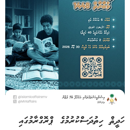
ހަދީޘް ހިތުދަސްކުރުމުގެ ޕްރޮގްރާމުގައި