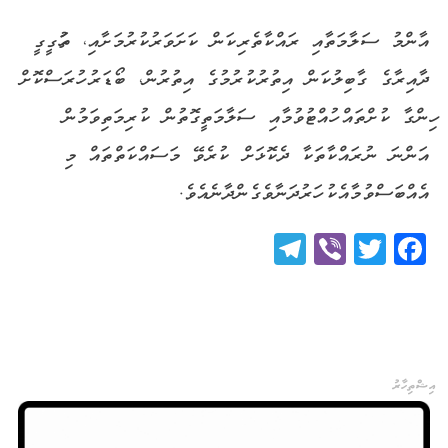
އާންމު ސަލާމަތާއި ރައްކާތެރިކަން ކަށަވަރުކުރުމަށާއި، ތަހުގީގީ
ދާއިރާގެ ގާބިލުކަން އިތުރުކުރުމުގެ އިތުރުން، ބޯޑަރު ހުރަސްކޮށް
ހިންގާ ކުށްތައް ހުއްޓުވުމާއި ސަލާމަތީގޮތުން ކުރިމަތިވަމުން
އަންނަ ނުރައްކާތަކާ ދެކޮޅަށް ކުރެވޭ މަސައްކަތްތައް މި
އެއްބަސްވުމާއެކު ހަރުދަނާވެގެންދާނެއެވެ.
Telegram
Viber
Twitter
Facebook
އިޝްތިހާރު