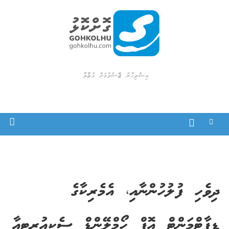
Ski
t
conten
Gohkolhu
Dhamaa Geney Gohkolhu
އިޝްތިހާރު ޖެއްސެވުމަށް ގުޅުއްވާ
ދިވެހި ފުލުހުންނާއި، އެމެރިކާގެ
ޑިޕާޓްމަންޓް އޮފް ހޯމްލޭންޑް ސެކިއުރިޓީއާ