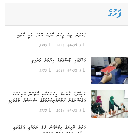
for:
ފަހުގެ
ގެއްލުނު ތިން މީހުން ހޯދަން ބޭރުގެ އެހީ ހޯދަނީ
9 އޯގަސްޓް، 2026
ގޮށްކޮޅު
ގައްދޫގައި ޕާސްޕޯޓުގެ ހިދުމަތް ފަށައިފި
8 އޯގަސްޓް، 2026
ގޮށްކޮޅު
ހަނިމާދޫގެ މާބަނޑު މީހުންނަށާއި ގާތުންދޭ މައިންނަށް
އަމާޒުކޮށްގެން ހޭލުންތެރިކުރުވުމުގެ ސެޝަނެއް ބާއްވައިފި
8 އޯގަސްޓް، 2026
ގޮށްކޮޅު
ހަލާލް ޓޫރިޒަމް ހިމެނޭހެން 15 ރަށަކާއި ފަޅެއްގައި