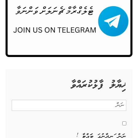
ޚިޔާލު ފާޅުކުރައްވާ
ނަން ހަނދާނުގަ ބަހައްޓާ !