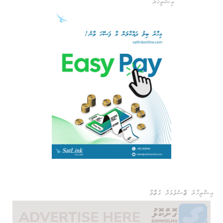
އިޝްތިހާރު
އިޝްތިހާރު ޖެއްސެވުމަށް ގުޅުއްވާ