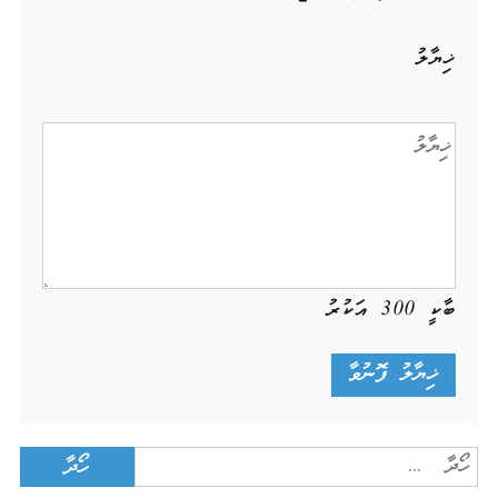
ޚިޔާލު
ބާކީ
300
އަކުރު
Search