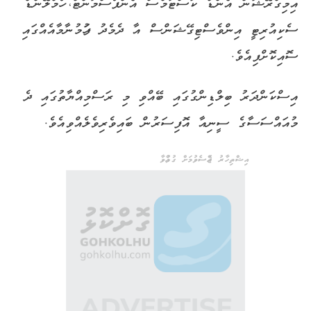
އިމިގްރޭޝަން އެންޑް ކަސްޓަމްސް އެންފޯސްމަންޓް، ހޯމްލޭންޑް
ސެކިއުރިޓީ އިންވެސްޓިގޭޝަންސް އާ ދެމެދު ފަހުމުނާމާއެއްގައި
ސޮއިކޮށްފިއެވެ.
އިސްކަންދަރު ބިލްޑިންގުގައި ބޭއްވި މި ރަސްމިއްޔާތުގައި ދެ
މުއައްސަސާގެ ސީނިއާ އޮފިސަރުން ބައިވެރިވެލެއްވިއެވެ.
އިޝްތިހާރު ޖެއްސެވުމަށް ގުޅުއްވާ