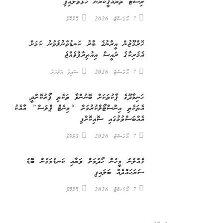
ރިސޯޓު ތަރައްޤީކުރަން ހުޅުވާލައިފި
7 އޯގަސްޓް، 2026
ގޮށްކޮޅު
ހޮރްމޫޒުން އީރާނުގެ ބާރު ކަނޑުވާނުލެވުނު ކަމަށް
އެމެރިކާގެ ރައީސް އިއުތިރާފްވެއްޖެ
7 އޯގަސްޓް، 2026
ސައިފު އަޒުހަރު
ހަނިމާދޫގެ ޕާކުތަކަށް ބޭނުންވާ ތަކެތި ފޯރުކޮށްދީ،
އެތަކެތި އިންސްޓޯލްކުރުމަށް “މިނެޓް ޕްލަސް” އާއެކު
އެއްބަސްވުމުގައި ސޮއިކޮށްފި
7 އޯގަސްޓް، 2026
ގޮށްކޮޅު
ގެއްލުނު މީހުން ހޯދުމަށް ވަޔާއި ކަނޑުމަގުން ބޮޑު
ސަރަޙައްދެއް ބަލައިފި
7 އޯގަސްޓް، 2026
ގޮށްކޮޅު