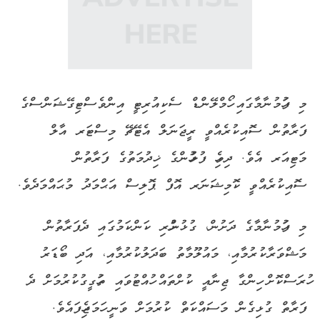
މި ފަހުމުނާމާގައި ހޯމްލޭންޑް ސެކިއުރިޓީ އިންވެސްޓިގޭޝަންސްގެ
ފަރާތުން ސޮއިކުރެއްވީ ރީޖަނަލް އެޓޭޗޭ މިސްޓަރ އާލް
މަޓިއަރ އެވެ. ދިވެހި ފުލުހުންގެ ޚިދުމަތުގެ ފަރާތުން
ސޮއިކުރެއްވީ ކޮމިޝަނަރ އޮފް ޕޮލިސް އަޙްމަދު މުޙައްމަދެވެ.
މި ފަހުމުނާމާގެ ދަށުން، ގުޅުންހުރި ކަންކަމުގައި ދެފަރާތުން
މަޝްވަރާކުރުމާއި، މައުލޫމާތު ބަދަލުކުރުމާއި، އަދި ބޯޑަރު
ހުރަސްކޮށް ހިންގާ ޖިނާއީ ކުށްތައް ހުއްޓުވައި ތަހުގީގުކުރުމަށް ދެ
ފަރާތް ގުޅިގެން މަސައްކަތް ކުރުމަށް ވަނީ ހަމަޖެހިފައެވެ.