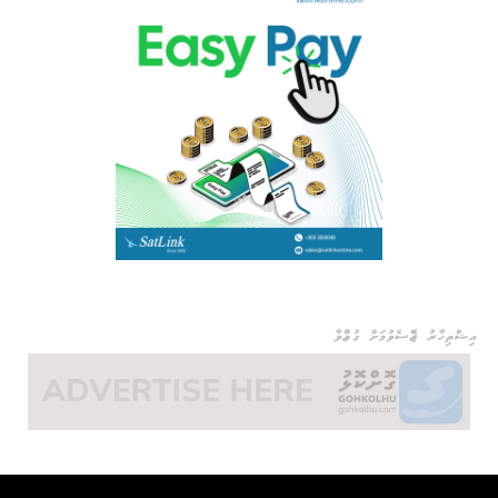
އިޝްތިހާރު ޖެއްސެވުމަށް ގުޅުއްވާ