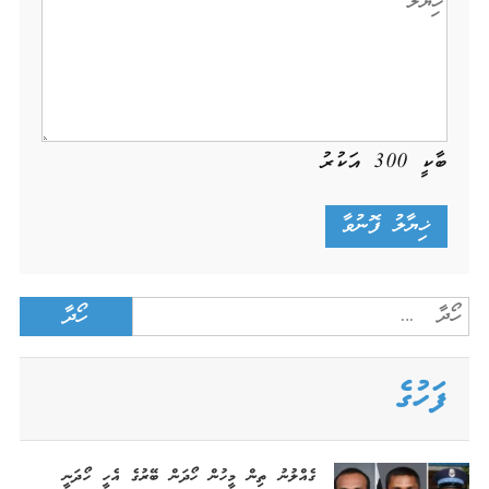
ބާކީ
300
އަކުރު
Search
for:
ފަހުގެ
ގެއްލުނު ތިން މީހުން ހޯދަން ބޭރުގެ އެހީ ހޯދަނީ