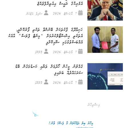
އެމެރިކާގެ ރައީސް އިއުތިރާފްވެއްޖެ
7 އޯގަސްޓް، 2026
ސައިފު އަޒުހަރު
ހަނިމާދޫގެ ޕާކުތަކަށް ބޭނުންވާ ތަކެތި ފޯރުކޮށްދީ،
އެތަކެތި އިންސްޓޯލްކުރުމަށް “މިނެޓް ޕްލަސް” އާއެކު
އެއްބަސްވުމުގައި ސޮއިކޮށްފި
7 އޯގަސްޓް، 2026
ގޮށްކޮޅު
ގެއްލުނު މީހުން ހޯދުމަށް ވަޔާއި ކަނޑުމަގުން ބޮޑު
ސަރަޙައްދެއް ބަލައިފި
7 އޯގަސްޓް، 2026
ގޮށްކޮޅު
އިޝްތިހާރު