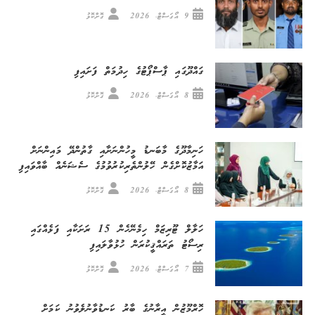
9 އޯގަސްޓް، 2026
ގޮށްކޮޅު
ގައްދޫގައި ޕާސްޕޯޓުގެ ހިދުމަތް ފަށައިފި
8 އޯގަސްޓް، 2026
ގޮށްކޮޅު
ހަނިމާދޫގެ މާބަނޑު މީހުންނަށާއި ގާތުންދޭ މައިންނަށް
އަމާޒުކޮށްގެން ހޭލުންތެރިކުރުވުމުގެ ސެޝަނެއް ބާއްވައިފި
8 އޯގަސްޓް، 2026
ގޮށްކޮޅު
ހަލާލް ޓޫރިޒަމް ހިމެނޭހެން 15 ރަށަކާއި ފަޅެއްގައި
ރިސޯޓު ތަރައްޤީކުރަން ހުޅުވާލައިފި
7 އޯގަސްޓް، 2026
ގޮށްކޮޅު
ހޮރްމޫޒުން އީރާނުގެ ބާރު ކަނޑުވާނުލެވުނު ކަމަށް