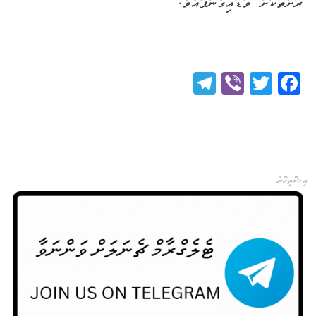
ރަށްތަކަށް
ވަޑައިގެންފައެވެ
.
Telegram
Viber
Twitter
Facebook
އިޝްތިހާރު