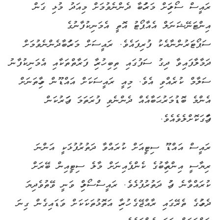
ރައީސް
ސޯލިހަށް
މަރުހަބާ
ދެންނެވުމަށް
މިއަދު
މުޅި
ގަން
އިންޓަނޭޝަނަލް
އެއާޕޯޓު
އޮތީ
އެމަނިކުފާނުގެ
ސަޕޯޓަރުންނާއެކު
ފުރިފައެވެ
.
ރައީސަށް
މަރުހަބާ
ދެންނެވުމަށް
ދަމާލާފައިވާ
ދިގު
ސަފުގައި
ތިބި
ހުރިހާ
ފަރާތްތަކާއި
އެމަނިކުފާނު
ސަލާމް
ކުރެއްވި
އެވެ
.
މިއީ
ރައީސަކަށް
އައްޑޫން
މިހާތަނަށް
އެންމެ
ބޮޑު
މަރުޙަބާއެއް
ދެންނެވި
ފުރަތަމަ
ފަހަރުކަން
ފާހަގަކޮށްލެވެއެވެ
.
ރައީސް
އައްޑޫ
ސިޓީއަށް
ކުރައްވާ
ދަތުރުފުޅަކީ
އަންނަ
ރިޔާސީ
އިންތިހާބުގެ
ކެންޕެއިނަށް
މާލެ
ސިޓީއިން
ބޭރަށް
ކުރައްވާނެ
ފަހު
ދަތުރުފުޅެވެ
.
ރައީސް
ސޯލިހް
ވަނީ
ވޭތުވެދިޔަ
ދެމަހުގެ
ތެރޭގައި
ރާއްޖޭގެ
ހުރިހާ
އަތޮޅުތަކަކަށް
ވަޑައިގެން
ގިނަ