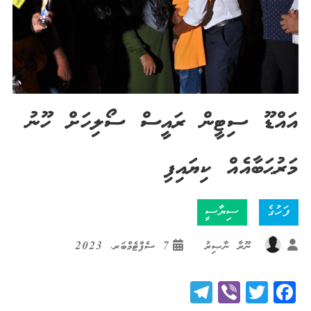
އައްޑޫ ސިޓީން ރައީސް ސޯލިހަށް ހޫނު
މަރުޙަބާއެއް ކިޔައިފި
ފަހުގެ
ސިޔާސީ
ނޫރާ ނާޞިރު
7 ސެޕްޓެމްބަރ، 2023
Telegram
Viber
Twitter
Facebook