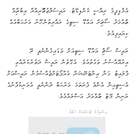
އެމްޑީޕީގެ
ރިޔާސީ
ކެންޑީޑޭޓު،
ރައީސުލްޖުމްހޫރިއްޔާ
އިބްރާހިމް
މުހައްމަދު
ސޯލިހަށް
އައްޑޫ
ސިޓީގެ
ރައްޔިތުން
ހޫނު
މަރުޙަބާއެއް
ކިޔައިފިއެވެ
.
ރައީސް
ސޯލިހް
އައްޑޫ
ސިޓީއަށް
ވަޑައިގެންނެވީ
ރޭ
އިރުއޮއްސުނު
ވަގުތު
އެވެ
.
އެގޮތުން
ރައީސް
ދަތުރުކެރެއްވި
ފްލައިޓު
ގަން
އިންޓަނޭޝަން
އެއާޕޯޓަށް
ޖެއްސުމުން
ރައީސްއަށް
އެސިޓީއިން
އެންމެ
ފުރަތަމަ
މަރުޙަބާ
ދެންނެވީ
އެމަނިކުފާނުގެ
ރަނިން
މޭޓު
މުހައްމަދު
އަސްލަމްއެވެ
.
އިޝްތިހާރު ޖެއްސެވުމަށް ގުޅުއްވާ