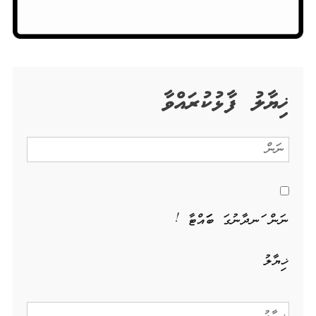
ޚިޔާލު ފާޅުކުރައްވާ
ނަން ހަނދާނުގަ ބަހައްޓާ !
ޚިޔާލު