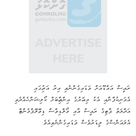
ރައީސް
އައްޑޫއަށް
ވަޑައިގެންނެވި
އިރު
އަރިހުގައި
އެމަނިކުފާނާއި
އެކު
މިއަހަރުގެ
އިންތިހާބަށް
ކޯލިޝަން
ހެއްދެވި
އަދާލަތު
ޕާޓިގެ
ރައީސް
އާއި
މޯލްޑިވްސް
ޑިވޮލޮޕްމެންޓް
އެލައަންސްގެ
ލީޑަރުވެސް
ވަޑައިގެންނެވިއެވެ
.